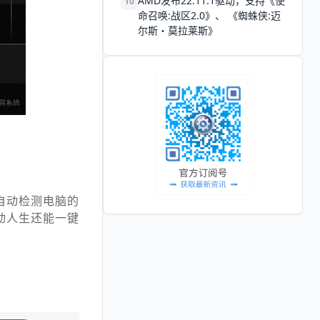
AMD发布22.11.1驱动，支持《使
10
命召唤:战区2.0》、 《蜘蛛侠:迈
尔斯・莫拉莱斯》
自动检测电脑的
动人生还能一键