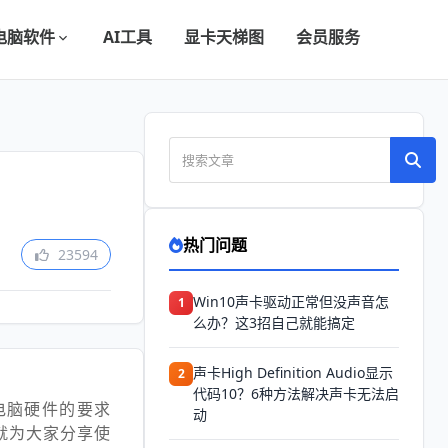
电脑软件
AI工具
显卡天梯图
会员服务
热门问题
23594
Win10声卡驱动正常但没声音怎
1
么办？这3招自己就能搞定
声卡High Definition Audio显示
2
代码10？6种方法解决声卡无法启
电脑硬件的要求
动
就为大家分享使