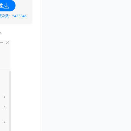
载
载次数：5433346
。