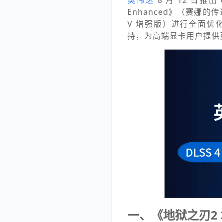
英伟达
8 月 12 日推出 Ge
Enhanced》（赛娜的传说：
V 增强版）进行全面优化。此外
持，为高端显卡用户提供
一、《地狱之刃2