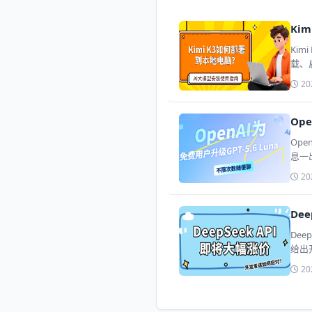
Ki
Ki
载、
也能
20
Op
Op
息一
20
De
De
给出
20