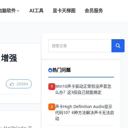
电脑软件
AI工具
显卡天梯图
会员服务
 增强
热门问题
20564
Win10声卡驱动正常但没声音怎
1
么办？这3招自己就能搞定
声卡High Definition Audio显示
2
代码10？6种方法解决声卡无法启
动