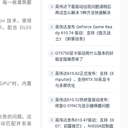
、每一栋建筑都
英伟达下载驱动出现问题请稍后
4
再试怎么解决 5种方法快速解决
tion 技术，使得
英伟达发布 GeForce Game Rea
。配合 DLSS
5
dy 610.74 驱动：支持《毁灭战
士》《刺客信条》
GTX750显卡驱动用什么版本的好
6
稳定版推荐来了
。
英伟达610.62正式发布：支持《E
7
mpulse》，支持RTX 50系显卡
GPU”时，内置
与多屏优化
英伟达610.52热修复驱动发布：
8
修复G-SYNC与显示器唤醒问题
失败的问题。这
英伟达发布610.47驱动：支持《0
9
自动匹配并安装
07：初露锋芒》，NVIDIA控制面