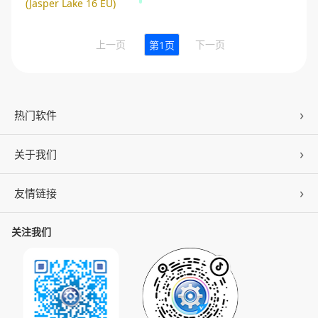
(Jasper Lake 16 EU)
上一页
下一页
第1页
热门软件
关于我们
驱动人生
DLL修复
友情链接
公司概况
C盘清理
联系我们
关注我们
ZOL下载
百页窗
加入我们
华军软件园
数据救星
公司动态
系统之家
人生日历
发展历程
下载之家