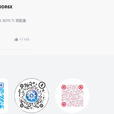
DDR6X
070 Ti 将配备
11145