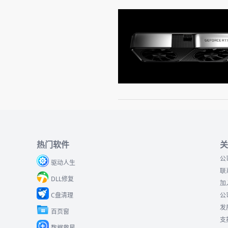
热门软件
关
公
驱动人生
联
DLL修复
加
C盘清理
公
发
百页窗
支
数据救星