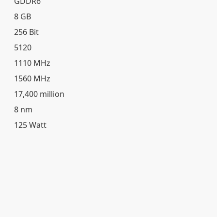
GDDR6
8 GB
256 Bit
5120
1110 MHz
1560 MHz
17,400 million
8 nm
125 Watt