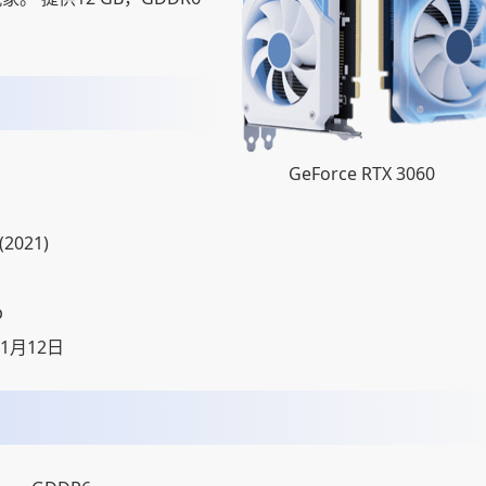
。
GeForce RTX 3060
(2021)
p
01月12日