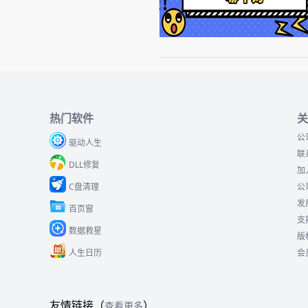
热门软件
关
公
驱动人生
联
DLL修复
加
C盘清理
公
发
百页窗
支
数据救星
版
人生日历
会
友情链接（
）
查看更多