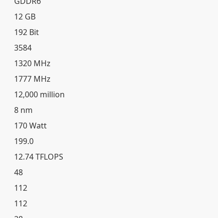
GDDR6
12 GB
192 Bit
3584
1320 MHz
1777 MHz
12,000 million
8 nm
170 Watt
199.0
12.74 TFLOPS
48
112
112