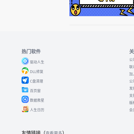
热门软件
关
公
驱动人生
联
DLL修复
加
C盘清理
公
发
百页窗
支
数据救星
版
人生日历
会
友情链接（
）
查看更多