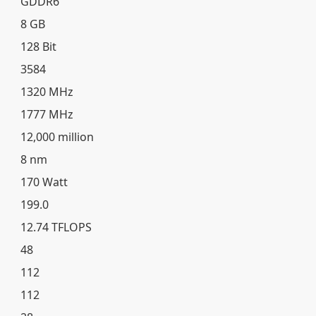
GDDR6
8 GB
128 Bit
3584
1320 MHz
1777 MHz
12,000 million
8 nm
170 Watt
199.0
12.74 TFLOPS
48
112
112