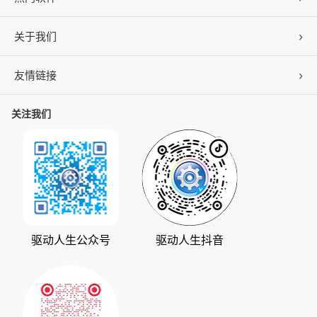
关于我们
驱动人生
DLL修复
友情链接
公司概况
C盘清理
联系我们
关注我们
ZOL下载
百页窗
加入我们
华军软件园
数据救星
公司动态
系统之家
人生日历
发展历程
下载之家
支持中心
驱动管家
版权声明
驱动人生公众号
驱动人生抖音
驱动大师
会员中心
360软件宝库
天极下载