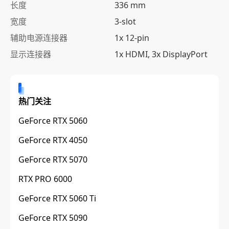
长度
336 mm
宽度
3-slot
辅助电源连接器
1x 12-pin
显示连接器
1x HDMI, 3x DisplayPort
热门关注
GeForce RTX 5060
GeForce RTX 4050
GeForce RTX 5070
RTX PRO 6000
GeForce RTX 5060 Ti
GeForce RTX 5090