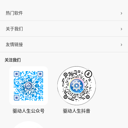
热门软件
关于我们
驱动人生
DLL修复
友情链接
公司概况
C盘清理
联系我们
关注我们
ZOL下载
百页窗
加入我们
华军软件园
数据救星
公司动态
系统之家
人生日历
发展历程
下载之家
支持中心
驱动管家
版权声明
驱动人生公众号
驱动人生抖音
驱动大师
会员中心
360软件宝库