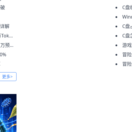
突破
C盘
Wi
法详解
C盘
成本部署
C盘
全攻略
游戏提
0%
冒险
算
冒险
更多>