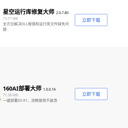
星空运行库修复大师
2.0.7.80
73.77 MB
立即下载
全方位解决DLL报错和运行库文件缺失问
题
160AI部署大师
1.0.0.16
立即下载
71.38 MB
一键部署DS R1，流畅使用不崩溃