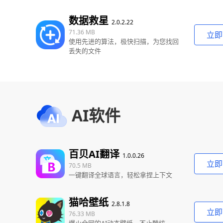
数据救星
2.0.2.22
71.36 MB
立即
使用先进的算法，极快扫描，为您找回
丢失的文件
AI软件
百贝AI翻译
1.0.0.26
立即
70.5 MB
一键翻译全球语言，轻松拿捏上下文
猫哈壁纸
2.8.1.8
立即
76.33 MB