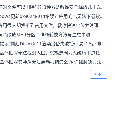
临时文件可以删除吗？3种方法教你安全释放几十GB空间
ndows更新0x80248014错误？应用商店无法下载软件解决
占用很大却找不到占用文件，教你快速定位并清理
怎么改成MBR分区？详细转换方法与注意事项
示“创建DirectX 11渲染设备失败”怎么办？5步排查修复教程
岛怀旧服无法找到入口？90%是因为系统版本过低
岛怀旧服安装后无法启动报错怎么办 详细解决方法
更多>