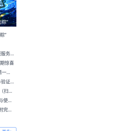
粽”
粽”
说明）
假期惊喜
新版）
手必看）
配置）
整教程
步骤）