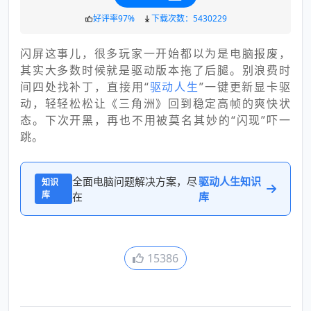
好评率97%
下载次数：5430229
闪屏这事儿，很多玩家一开始都以为是电脑报废，
其实大多数时候就是驱动版本拖了后腿。别浪费时
间四处找补丁，直接用“
驱动人生
”一键更新显卡驱
动，轻轻松松让《三角洲》回到稳定高帧的爽快状
态。下次开黑，再也不用被莫名其妙的“闪现”吓一
跳。
全面电脑问题解决方案，尽
驱动人生知识
知识
库
在
库
15386