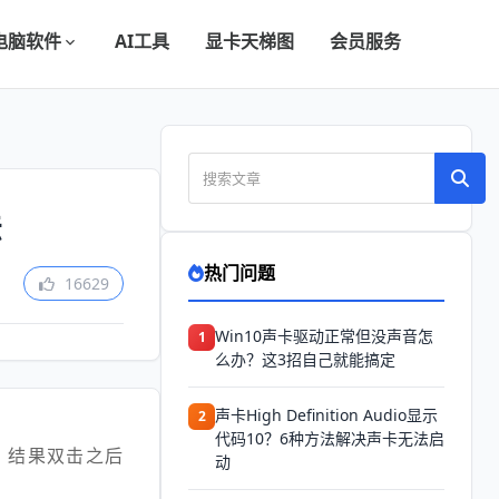
电脑软件
AI工具
显卡天梯图
会员服务
法
热门问题
16629
Win10声卡驱动正常但没声音怎
1
么办？这3招自己就能搞定
声卡High Definition Audio显示
2
代码10？6种方法解决声卡无法启
，结果双击之后
动
。