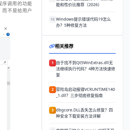
程序调用的功能
能和性价比推荐（2026）
，而不是给用户
Windows提示错误代码19怎么
10
办？5种修复方法
相关推荐
由于找不到Qt5WinExtras.dll无
1
法继续执行代码？4种方法快速修
复
冒险岛启动报错VCRUNTIME140
2
_1.dll？三步彻底修复指南
dbgcore.DLL丢失怎么修复？四
3
种安全下载安装方法详解