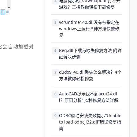
电脑提示缺少dwmapi.dll打不开
4
游戏？三招教你轻松下载修复
vcruntime140.dll没有被指定在
5
windows上运行 5种方法快速修
复
它会自动加载对
Reg.dll下载与缺失修复方法 附详
6
细解决步骤
d3dx9_40.dll丢失怎么解决？4个
7
方法教你轻松修复
AutoCAD提示找不到acui24.dl
8
l？原因分析与5种修复方法详解
ODBC驱动安装失败提示“Unable
9
to load odbcji32.dll”错误修复指
南