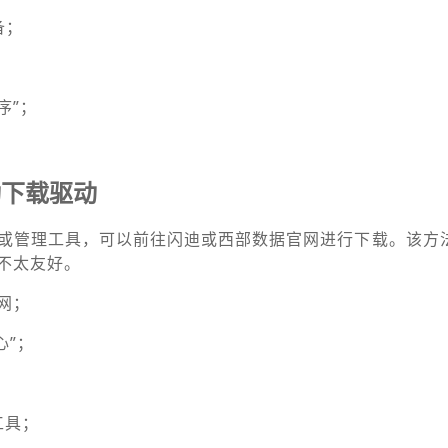
备；
；
序”；
动下载驱动
或管理工具，可以前往闪迪或西部数据官网进行下载。该方
不太友好。
网；
心”；
工具；