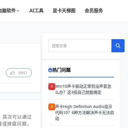
电脑软件
AI工具
显卡天梯图
会员服务
热门问题
9991
Win10声卡驱动正常但没声音怎
1
么办？这3招自己就能搞定
声卡High Definition Audio显示
2
代码10？6种方法解决声卡无法启
，其次可以通过
动
慢或掉盘问题，