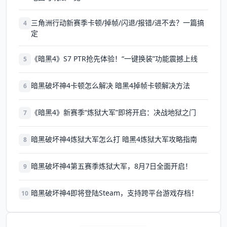
三角洲行动新赛季卡顿/掉帧/闪退/报错/进不去？一篇搞
4
定
《暗黑4》S7 PTR抢先体验！“一键换装”功能震撼上线
5
暗黑破坏神4卡顿怎么解决 暗黑4掉帧卡顿解决方法
6
《暗黑4》新赛季“炼狱大军”即将开启：决战地狱之门
7
暗黑破坏神4炼狱大军怎么打 暗黑4炼狱大军攻略指南
8
暗黑破坏神4第五赛季炼狱大军，8月7日全面开启！
9
暗黑破坏神4即将登陆Steam，支持跨平台游戏存档！
10