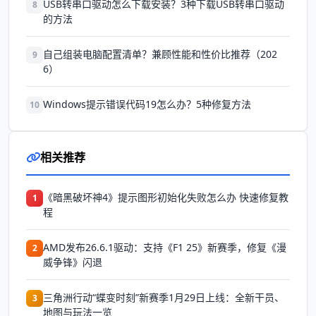
USB转串口驱动怎么下载安装？3种下载USB转串口驱动
8
的方法
自己组装电脑配置清单？兼顾性能和性价比推荐（202
9
6）
Windows提示错误代码19怎么办？5种修复方法
10
相关推荐
《暗黑破坏神4》提示图形初始化失败怎么办 快速修复教
1
程
AMD发布26.6.1驱动：支持《F1 25》新赛季，修复《漫
2
威争锋》闪退
三角洲行动“蝶变时刻”新赛季1月29日上线：全新干员、
3
地图与玩法一览