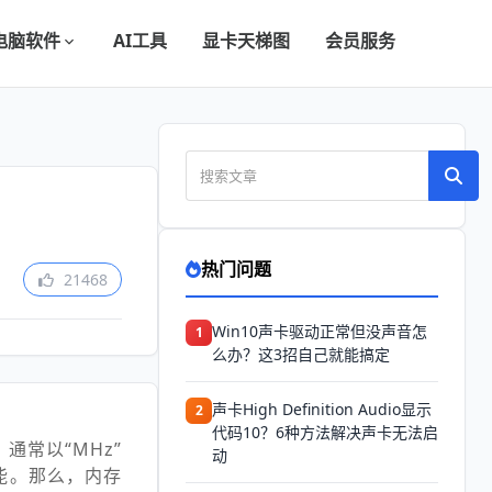
电脑软件
AI工具
显卡天梯图
会员服务
热门问题
21468
Win10声卡驱动正常但没声音怎
1
么办？这3招自己就能搞定
声卡High Definition Audio显示
2
代码10？6种方法解决声卡无法启
通常以“MHz”
动
能。那么，内存