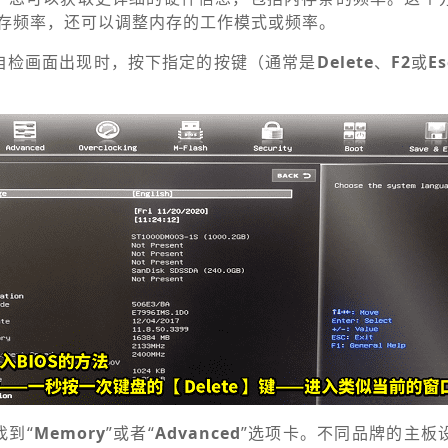
存频率，还可以调整内存的工作模式或频率。
自检画面出现时，按下指定的按键（通常是
Delete
、
F2
或
Es
找到“
Memory
”或者“
Advanced
”选项卡。不同品牌的主板