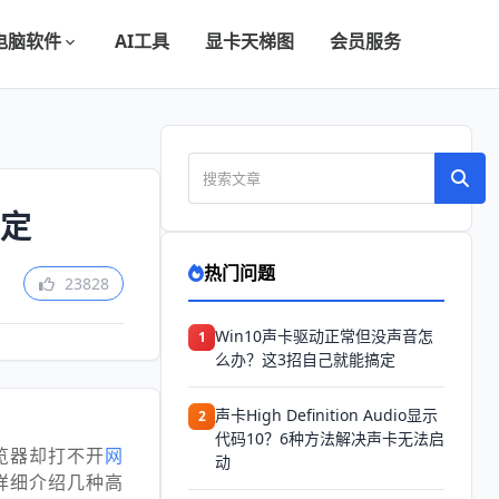
电脑软件
AI工具
显卡天梯图
会员服务
搞定
热门问题
23828
Win10声卡驱动正常但没声音怎
1
么办？这3招自己就能搞定
声卡High Definition Audio显示
2
代码10？6种方法解决声卡无法启
览器却打不开
网
动
详细介绍几种高