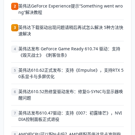
英伟达GeForce Experience提示“Something went wro
2
ng”解决教程
英伟达下载驱动出现问题请稍后再试怎么解决 5种方法快
3
速解决
英伟达发布 GeForce Game Ready 610.74 驱动：支持
4
《毁灭战士》《刺客信条》
英伟达610.62正式发布：支持《Empulse》，支持RTX 5
5
0系显卡与多屏优化
英伟达610.52热修复驱动发布：修复G-SYNC与显示器唤
6
醒问题
英伟达发布610.47驱动：支持《007：初露锋芒》，NVI
7
DIA控制面板正式退役
AMD的CPU可以配N卡吗？AMD搭配英伟达显卡准则指
8