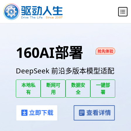
160AI部署
大师
DeepSeek 前沿多版本模型适配
本地私
断网可
数据安
一键部
有
用
全
署