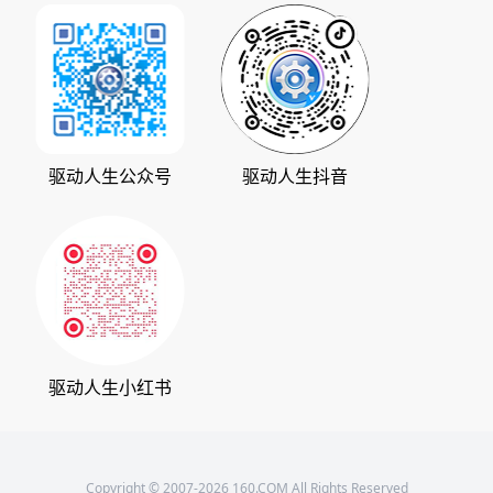
加入我们
华军软件园
数据救星
公司动态
系统之家
人生日历
发展历程
下载之家
支持中心
驱动管家
版权声明
驱动人生公众号
驱动人生抖音
驱动大师
会员中心
360软件宝库
天极下载
驱动人生小红书
Copyright © 2007-2026 160.COM All Rights Reserved