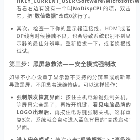
HKEY_CURRENT_USER\Software\Microsoft\Wi
看看右边有没有一个叫
NoDispCPL
的项，双击
它，把“
数值数据
”
改成0就行了。
其次，检查一下你的显示器连接线。HDMI或者
DP线有时候接触不良，也会导致系统识别不到显
示器的最佳分辨率。重新插拔一下，或者换根线
试试。
第三步：黑屏急救法——安全模式强制改
如果不小心设置了显示器不支持的分辨率或刷新率
导致黑屏，不用急着送维修店。可以这样操作：
强制触发恢复界面：
按住主机电源键强制关机，
等屏幕完全黑了，再按开机键，
看见电脑品牌的
LOGO出现后
，再按住电源键强制关机。这样重
复
3
次，系统就会自动进入蓝色背景的“高级启动”
界面。
进入安全模式：
依次点击
“疑难解答” > “高级选