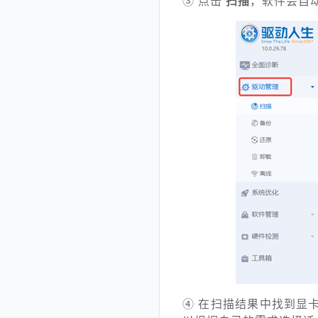
③ 点击
扫描
，软件会自
④ 在扫描结果中找到显卡驱动（