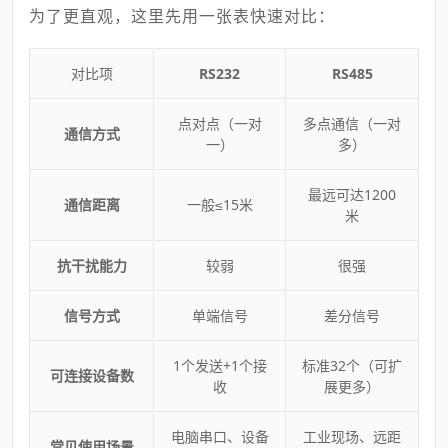
为了更直观，这里先用一张表快速对比：
对比项
RS232
RS485
点对点（一对
多点通信（一对
通信方式
一）
多）
最远可达1200
通信距离
一般≤15米
米
抗干扰能力
较弱
很强
信号方式
单端信号
差分信号
1个发送+1个接
标准32个（可扩
可连接设备数
收
展更多）
电脑串口、设备
工业现场、远距
常见使用场景