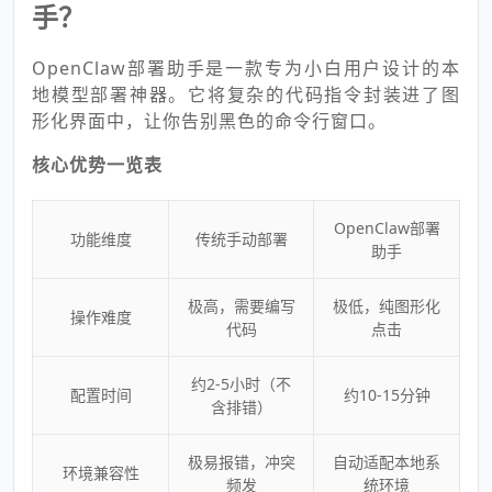
手？
OpenClaw部署助手是一款专为小白用户设计的本
地模型部署神器。它将复杂的代码指令封装进了图
形化界面中，让你告别黑色的命令行窗口。
核心优势一览表
OpenClaw部署
功能维度
传统手动部署
助手
极高，需要编写
极低，纯图形化
操作难度
代码
点击
约2-5小时（不
配置时间
约10-15分钟
含排错）
极易报错，冲突
自动适配本地系
环境兼容性
频发
统环境