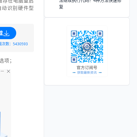
推荐在电脑重启
法继续执行代码？4种方法快速修
复
自动识别硬件型
载
载次数：5430593
选项；