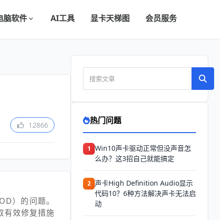
电脑软件
AI工具
显卡天梯图
会员服务
热门问题
12866
Win10声卡驱动正常但没声音怎
1
么办？这3招自己就能搞定
声卡High Definition Audio显示
2
代码10？6种方法解决声卡无法启
SOD）的问题。
动
取有效修复措施