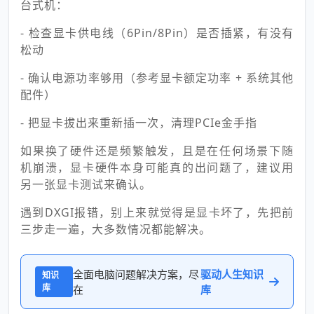
台式机：
- 检查显卡供电线（6Pin/8Pin）是否插紧，有没有
松动
- 确认电源功率够用（参考显卡额定功率 + 系统其他
配件）
- 把显卡拔出来重新插一次，清理PCIe金手指
如果换了硬件还是频繁触发，且是在任何场景下随
机崩溃，显卡硬件本身可能真的出问题了，建议用
另一张显卡测试来确认。
遇到DXGI报错，别上来就觉得是显卡坏了，先把前
三步走一遍，大多数情况都能解决。
全面电脑问题解决方案，尽
驱动人生知识
知识
库
在
库