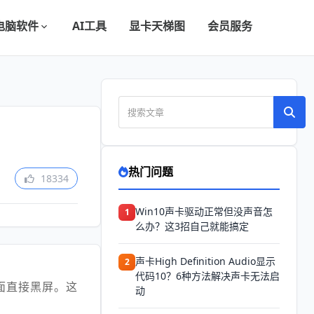
电脑软件
AI工具
显卡天梯图
会员服务
热门问题
18334
Win10声卡驱动正常但没声音怎
1
么办？这3招自己就能搞定
声卡High Definition Audio显示
2
代码10？6种方法解决声卡无法启
面直接黑屏。这
动