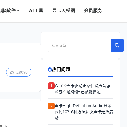
电脑软件
AI工具
显卡天梯图
会员服务
热门问题
28095
Win10声卡驱动正常但没声音怎
1
么办？这3招自己就能搞定
声卡High Definition Audio显示
2
代码10？6种方法解决声卡无法启
动