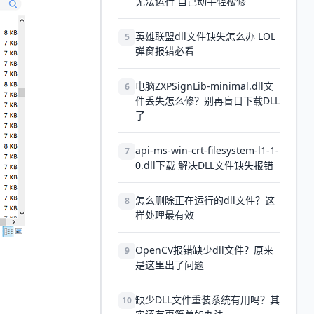
无法运行 自己动手轻松修
英雄联盟dll文件缺失怎么办 LOL
5
弹窗报错必看
电脑ZXPSignLib-minimal.dll文
6
件丢失怎么修？别再盲目下载DLL
了
api-ms-win-crt-filesystem-l1-1-
7
0.dll下载 解决DLL文件缺失报错
怎么删除正在运行的dll文件？这
8
样处理最有效
OpenCV报错缺少dll文件？原来
9
是这里出了问题
缺少DLL文件重装系统有用吗？其
10