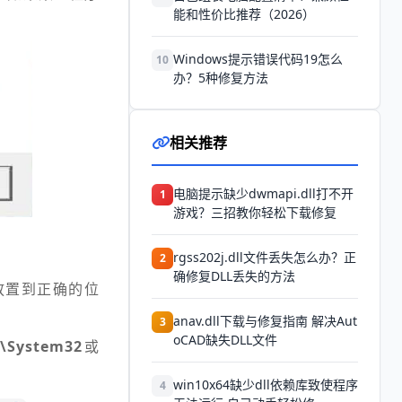
能和性价比推荐（2026）
Windows提示错误代码19怎么
10
办？5种修复方法
相关推荐
电脑提示缺少dwmapi.dll打不开
1
游戏？三招教你轻松下载修复
rgss202j.dll文件丢失怎么办？正
2
确修复DLL丢失的方法
放置到正确的位
anav.dll下载与修复指南 解决Aut
3
oCAD缺失DLL文件
\System32
或
win10x64缺少dll依赖库致使程序
4