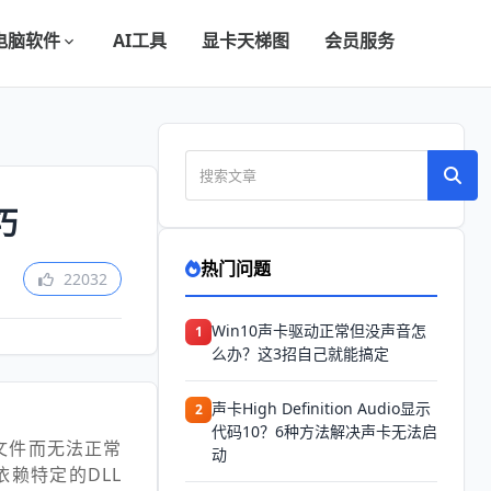
电脑软件
AI工具
显卡天梯图
会员服务
巧
热门问题
22032
Win10声卡驱动正常但没声音怎
1
么办？这3招自己就能搞定
声卡High Definition Audio显示
2
代码10？6种方法解决声卡无法启
文件而无法正常
动
赖特定的DLL