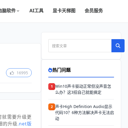
电脑软件
AI工具
显卡天梯图
会员服务
热门问题
16995
Win10声卡驱动正常但没声音怎
1
么办？这3招自己就能搞定
声卡High Definition Audio显示
2
代码10？6种方法解决声卡无法启
此时就需要升级更
动
细的升级
.net版