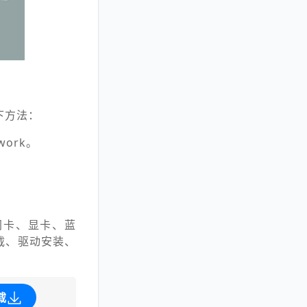
下方法：
ork。
到网卡、显卡、蓝
载、驱动安装、
载