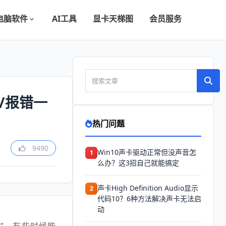
电脑软件
AI工具
显卡天梯图
会员服务
启用/报错一
热门问题
9490
Win10声卡驱动正常但没声音怎
1
么办？这3招自己就能搞定
声卡High Definition Audio显示
2
代码10？6种方法解决声卡无法启
动