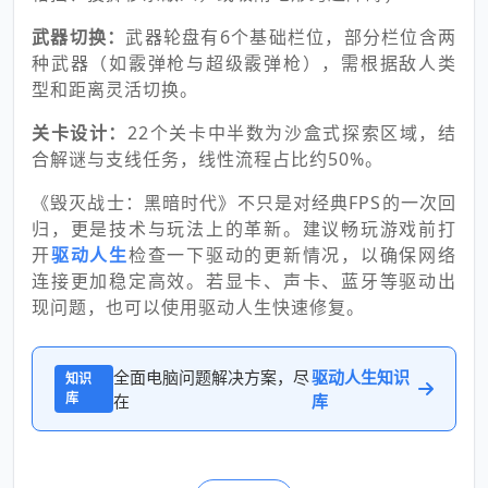
武器切换：
武器轮盘有6个基础栏位，部分栏位含两
种武器（如霰弹枪与超级霰弹枪），需根据敌人类
型和距离灵活切换。
关卡设计：
22个关卡中半数为沙盒式探索区域，结
合解谜与支线任务，线性流程占比约50%。
《毁灭战士：黑暗时代》不只是对经典FPS的一次回
归，更是技术与玩法上的革新。建议畅玩游戏前打
开
驱动人生
检查一下驱动的更新情况，以确保网络
连接更加稳定高效。若显卡、声卡、蓝牙等驱动出
现问题，也可以使用驱动人生快速修复。
全面电脑问题解决方案，尽
驱动人生知识
知识
库
在
库