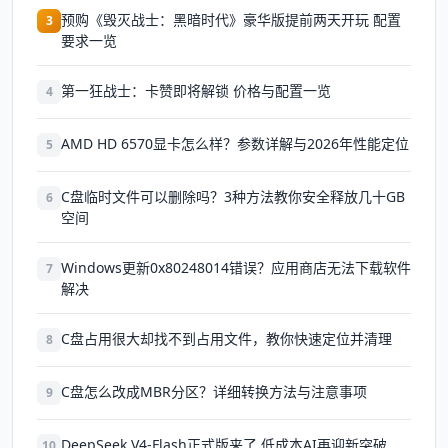
预购《毁灭战士：黑暗时代》豪华版提前两天开玩 配置
3
要求一览
第一狂战士：卡赞即将解锁 价格与配置一览
4
AMD HD 6570显卡怎么样？参数详解与2026年性能定位
5
C盘临时文件可以删除吗？3种方法教你安全释放几十GB
6
空间
Windows更新0x80248014错误？应用商店无法下载软件
7
解决
C盘占用很大却找不到占用文件，教你快速定位并清理
8
C盘怎么改成MBR分区？详细转换方法与注意事项
9
DeepSeek V4-Flash正式版来了 低成本AI再迎新突破
10