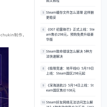
图文教程
Steam缓存文件怎么清理 这样删
5
更稳妥
《007 初露锋芒》正式上线：Ste
6
am售价298元，预购免费升级豪
hukin制作，
华版
Steam致命错误怎么解决 5种方
7
法快速解决
《极限竞速：地平线6》5月19日
8
上线：Steam国区298元起
《深海迷航2》5月14日上线：St
9
eam国区售价108元
Steam好友网络无法访问怎么解
10