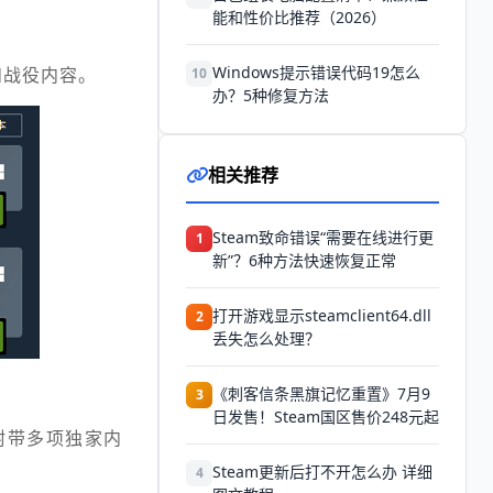
能和性价比推荐（2026）
Windows提示错误代码19怎么
和战役内容。
10
办？5种修复方法
相关推荐
Steam致命错误“需要在线进行更
1
新”？6种方法快速恢复正常
打开游戏显示steamclient64.dll
2
丢失怎么处理？
《刺客信条黑旗记忆重置》7月9
3
日发售！Steam国区售价248元起
附带多项独家内
Steam更新后打不开怎么办 详细
4