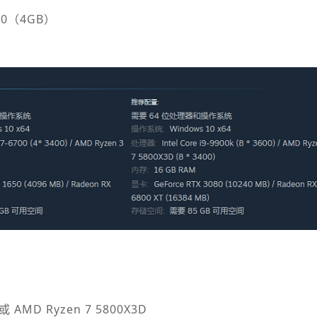
570（4GB）
或 AMD Ryzen 7 5800X3D