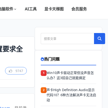
电脑软件
AI工具
显卡天梯图
会员服务
置要求全
热门问题
9747
Win10声卡驱动正常但没声音怎
1
么办？这3招自己就能搞定
声卡High Definition Audio显示
2
代码10？6种方法解决声卡无法启
动