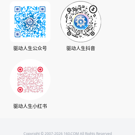
加入我们
华军软件园
数据救星
公司动态
系统之家
人生日历
发展历程
下载之家
支持中心
驱动管家
版权声明
驱动人生公众号
驱动人生抖音
驱动大师
会员中心
360软件宝库
天极下载
驱动人生小红书
Copyright © 2007-2026 160.COM All Rights Reserved