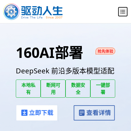
160AI部署
大师
DeepSeek 前沿多版本模型适配
本地私
断网可
数据安
一键部
有
用
全
署