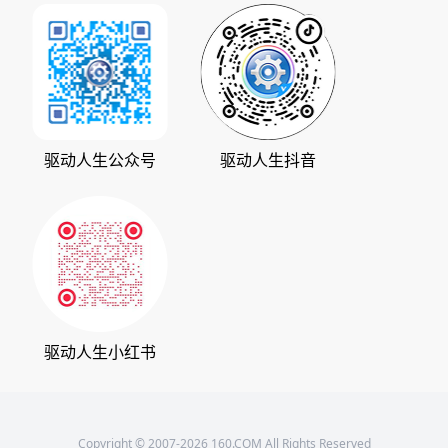
加入我们
华军软件园
数据救星
公司动态
系统之家
人生日历
发展历程
下载之家
支持中心
驱动管家
版权声明
驱动人生公众号
驱动人生抖音
驱动大师
会员中心
360软件宝库
天极下载
驱动人生小红书
Copyright © 2007-2026 160.COM All Rights Reserved