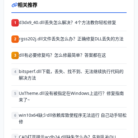
相关推荐
d3dx9_40.dll丢失怎么解决？4个方法教你轻松修复
1
rgss202j.dll文件丢失怎么办？正确修复DLL丢失的方法
2
dll有必要修复吗？怎么修最简单？答案都在这
3
bitsperf.dll下载，丢失、找不到、无法继续执行代码的
4
解决方法
UxTheme.dll没有被指定在Windows上运行？修复指南
5
来了~
win10x64缺少dll依赖库致使程序无法运行 自己动手轻松
6
修
CAD打开提示acdb24.dll缺失怎么办？先别乱补DLL
7