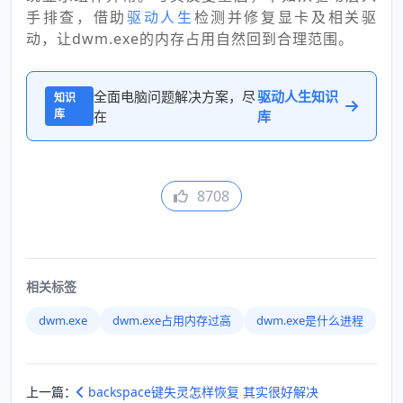
手排查，借助
驱动人生
检测并修复显卡及相关驱
动，让dwm.exe的内存占用自然回到合理范围。
全面电脑问题解决方案，尽
驱动人生知识
知识
库
在
库
8708
相关标签
dwm.exe
dwm.exe占用内存过高
dwm.exe是什么进程
上一篇：
backspace键失灵怎样恢复 其实很好解决