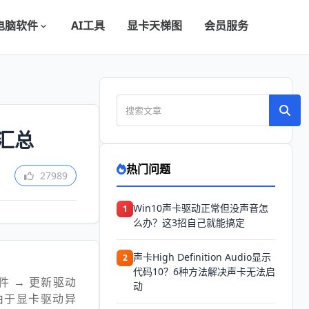
电脑软件
AI工具
显卡天梯图
会员服务
汇总
热门问题
27989
Win10声卡驱动正常但没声音怎
1
么办？这3招自己就能搞定
声卡High Definition Audio显示
2
代码10？6种方法解决声卡无法启
件 → 更新驱动
动
由于显卡驱动异