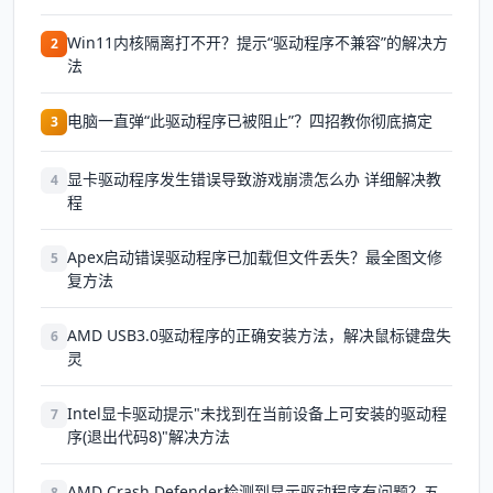
Win11内核隔离打不开？提示“驱动程序不兼容”的解决方
2
法
电脑一直弹“此驱动程序已被阻止”？四招教你彻底搞定
3
显卡驱动程序发生错误导致游戏崩溃怎么办 详细解决教
4
程
Apex启动错误驱动程序已加载但文件丢失？最全图文修
5
复方法
AMD USB3.0驱动程序的正确安装方法，解决鼠标键盘失
6
灵
Intel显卡驱动提示"未找到在当前设备上可安装的驱动程
7
序(退出代码8)"解决方法
AMD Crash Defender检测到显示驱动程序有问题？五
8