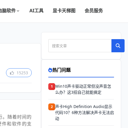
电脑软件
AI工具
显卡天梯图
会员服务
热门问题
15253
Win10声卡驱动正常但没声音怎
1
么办？这3招自己就能搞定
声卡High Definition Audio显示
2
代码10？6种方法解决声卡无法启
行。随着时间的
动
硬件和软件的支