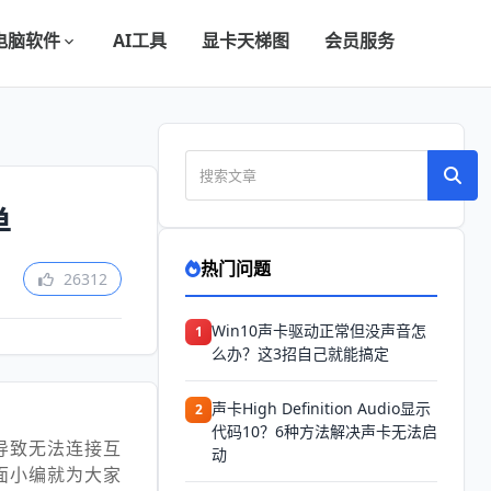
电脑软件
AI工具
显卡天梯图
会员服务
单
热门问题
26312
Win10声卡驱动正常但没声音怎
1
么办？这3招自己就能搞定
声卡High Definition Audio显示
2
代码10？6种方法解决声卡无法启
，导致无法连接互
动
面小编就为大家