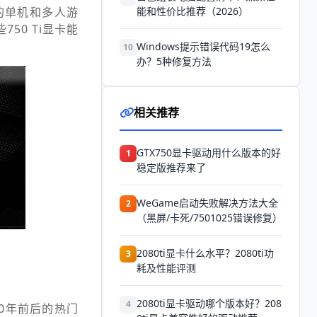
典的单机和多人游
能和性价比推荐（2026）
0 Ti显卡能
Windows提示错误代码19怎么
10
办？5种修复方法
相关推荐
GTX750显卡驱动用什么版本的好
1
稳定版推荐来了
WeGame启动失败解决方法大全
2
（黑屏/卡死/7501025错误修复）
2080ti显卡什么水平？2080ti功
3
耗及性能评测
2080ti显卡驱动哪个版本好？208
4
10年前后的热门