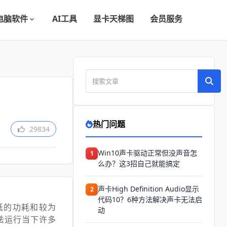
电脑软件
AI工具
显卡天梯图
会员服务
热门问题
29834
Win10声卡驱动正常但没声音怎
1
么办？这3招自己就能搞定
声卡High Definition Audio显示
2
代码10？6种方法解决声卡无法启
对较低的功耗和较为
动
法运行当下许多