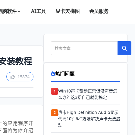
电脑软件
AI工具
显卡天梯图
会员服务
下载安装教程
热门问题
15874
Win10声卡驱动正常但没声音怎
1
么办？这3招自己就能搞定
声卡High Definition Audio显示
2
代码10？6种方法解决声卡无法启
系统上的应用程序开
动
。下面将为你介绍