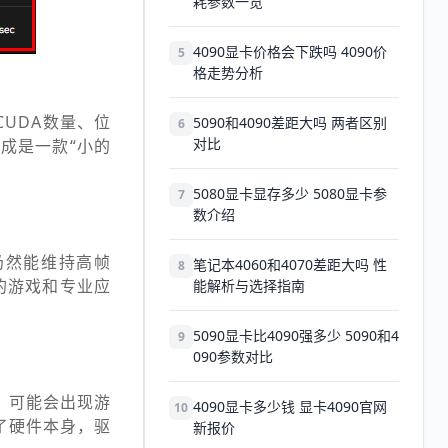
耗参数一览
4090显卡价格会下跌吗 4090价
5
格走势分析
CUDA数量、位
5090和4090差距大吗 两者区别
6
对比
当成是一款“小的
5080显卡显存多少 5080显卡参
7
数介绍
，仍然能维持高帧
笔记本4060和4070差距大吗 性
8
前的游戏和专业应
能解析与选择指南
5090显卡比4090强多少 5090和4
9
090参数对比
，可能会出现游
4090显卡多少钱 显卡4090官网
10
除了硬件本身，驱
新报价