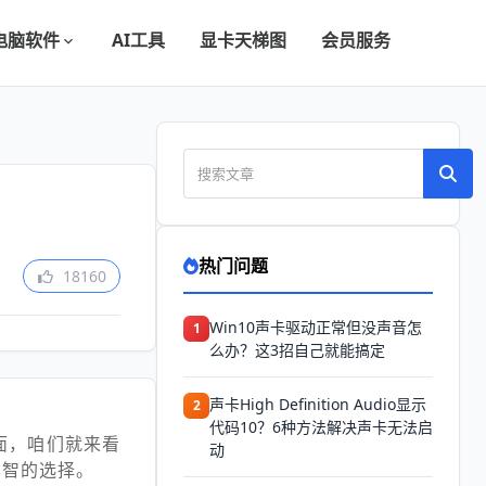
电脑软件
AI工具
显卡天梯图
会员服务
热门问题
18160
Win10声卡驱动正常但没声音怎
1
么办？这3招自己就能搞定
声卡High Definition Audio显示
2
代码10？6种方法解决声卡无法启
下面，咱们就来看
动
明智的选择。