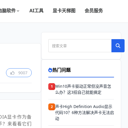
电脑软件
AI工具
显卡天梯图
会员服务
热门问题
9007
Win10声卡驱动正常但没声音怎
1
么办？这3招自己就能搞定
声卡High Definition Audio显示
2
代码10？6种方法解决声卡无法启
IA显卡作为备
动
入手？来看看它们