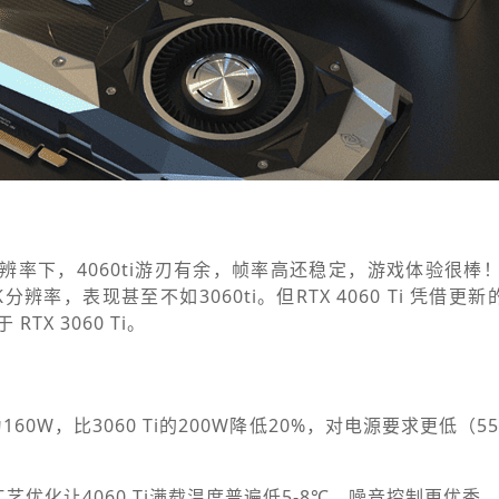
分辨率下，4060ti游刃有余，帧率高还稳定，游戏体验很棒
K分辨率，表现甚至不如3060ti。但RTX 4060 Ti 凭借
TX 3060 Ti。
TDP为160W，比3060 Ti的200W降低20%，对电源要求更低（
艺优化让4060 Ti满载温度普遍低5-8℃，噪音控制更优秀