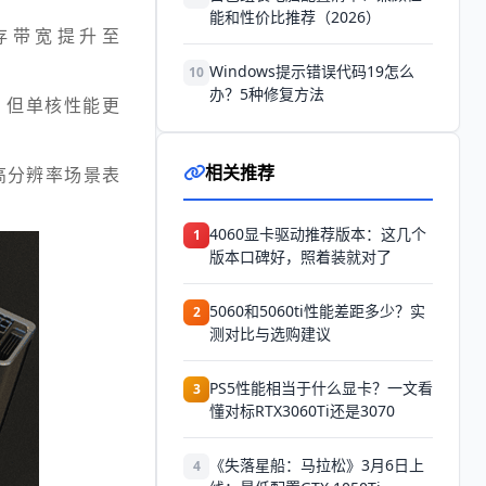
能和性价比推荐（2026）
，显存带宽提升至
Windows提示错误代码19怎么
10
办？5种修复方法
减少，但单核性能更
相关推荐
高分辨率场景表
4060显卡驱动推荐版本：这几个
1
版本口碑好，照着装就对了
5060和5060ti性能差距多少？实
2
测对比与选购建议
PS5性能相当于什么显卡？一文看
3
懂对标RTX3060Ti还是3070
《失落星船：马拉松》3月6日上
4