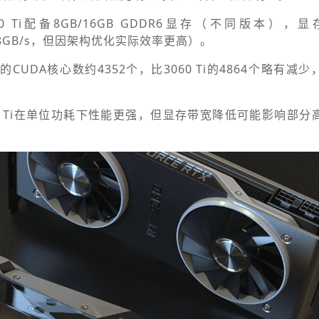
60 Ti配备8GB/16GB GDDR6显存（不同版本）
i为448GB/s，但因架构优化实际效率更高）。
 Ti的CUDA核心数约4352个，比3060 Ti的4864个略有
60 Ti在单位功耗下性能更强，但显存带宽降低可能影响部分