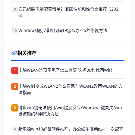
自己组装电脑配置清单？兼顾性能和性价比推荐（202
9
6）
Windows提示错误代码19怎么办？5种修复方法
10
相关推荐
电脑WLAN选项不见了怎么恢复 这招30秒找回WiFi
1
电脑WiFi变成WLAN2什么意思？WLAN2改回WLAN的方
2
法指南
键盘win键无法使用/win键没反应/Windows键失灵/win
3
键被锁的6种解决方法
新电脑win10必备软件推荐，办公娱乐驱动维护一次配齐
4