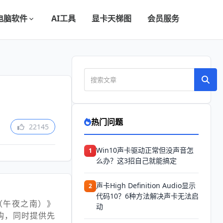
电脑软件
AI工具
显卡天梯图
会员服务
热门问题
22145
Win10声卡驱动正常但没声音怎
1
么办？这3招自己就能搞定
声卡High Definition Audio显示
2
代码10？6种方法解决声卡无法启
ght（午夜之南）》
动
预购，同时提供先