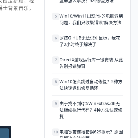
仅设定新颖，视
蓝屏怎么解决？5种修复方法
爵士背景音乐，
Win10/Win11出现“你的电脑遇到
5
问题，我们只收集错误”解决方法
罗技G HUB无法识别鼠标，我花
6
了2小时终于解决了
DirectX游戏运行库一键安装 从此
7
告别报错弹窗
Win10怎么跳过自动修复？5种方
8
法快速退出修复循环
由于找不到Qt5WinExtras.dll无
9
法继续执行代码？4种方法快速修
复
电脑宽带连接错误629提示？原因
10