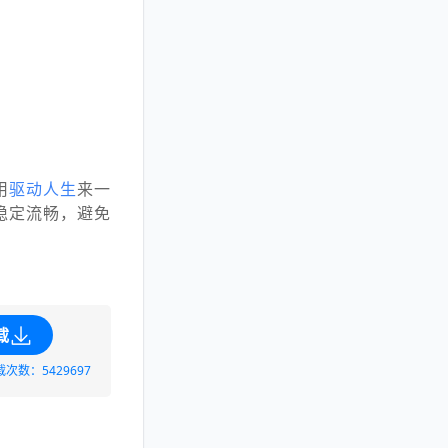
用
驱动人生
来一
稳定流畅，避免
载
载次数：5429697