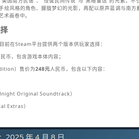
“美国南方民谣”、“怪诞民间传说”与“黑暗童话”的元素，不
手绘风格的角色、朦胧梦幻的光影，再配以原声蓝调与南方
艺术画卷中。
选择
ight》目前在Steam平台提供两个版本供玩家选择：
人民币，包含游戏本体内容；
dition）售价为
248元
人民币，包含以下内容：
ight Original Soundtrack）
 Extras）