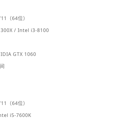
/11（64位）
0X / Intel i3-8100
IDIA GTX 1060
空间
/11（64位）
el i5-7600K