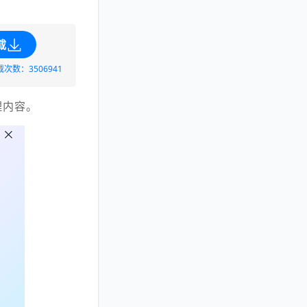
载
载次数：3506941
理内容。