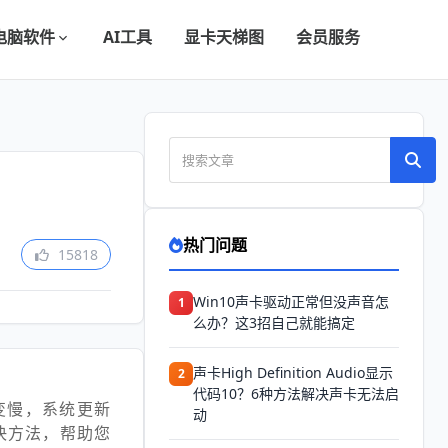
电脑软件
AI工具
显卡天梯图
会员服务
热门问题
15818
Win10声卡驱动正常但没声音怎
1
么办？这3招自己就能搞定
声卡High Definition Audio显示
2
代码10？6种方法解决声卡无法启
变慢，系统更新
动
决方法，帮助您