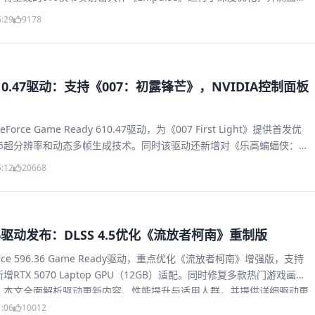
5动态多帧生成技术。此外，新驱动还修复了《魔兽世界》、《Apex英雄》等热
6:29
9178
，以及部分显示器无法唤醒和G-SYNC帧同步错误等一般性Bug。
0.47驱动：支持《007：初露锋芒》，NVIDIA控制面板
rce Game Ready 610.47驱动，为《007 First Light》提供首发优
 4.5超分辨率和动态多帧生成技术。同时该驱动还新增对《乐高蝙蝠侠：黑
SPORTS F1 25 2026赛季包》《坦克世界：HEAT》的DLSS支持，并修
5:12
20668
《雾锁王国》等游戏的画面闪烁和地形缺失问题。更值得关注的是，服役
A控制面板正式退役，全部功能迁移至NVIDIA App。
36驱动发布：DLSS 4.5优化《流放者柯南》重制版
ce 596.36 Game Ready驱动，重点优化《流放者柯南》增强版，支持
并新增RTX 5070 Laptop GPU（12GB）适配。同时修复多款热门游戏画面
G。本文全面解析驱动更新内容、性能提升与适用人群，并提供详细驱动更
手快速上手。
1:06
10012