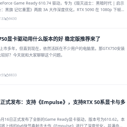
orce Game Ready 610.74 驱动，专为《毁灭战士：黑暗时代 | 启示
黑旗 记忆重置》两款 3A 大作深度优化，RTX 5090 在 1080p 下帧率
S，DLSS 多帧生成 6X 模式火力全开。驱动人生一键升级，附性能数据表与常
7:33
9430
X750显卡驱动用什么版本的好 稳定版推荐来了
已经上市多年，但直到现在，依然活跃在不少用户的电脑里。那GTX750安装
比较好？今天就和大家聊聊这个问题。
0:55
8833
62正式发布：支持《Empulse》，支持RTX 50系显卡与多
6月16日正式发布了全新的Game Ready显卡驱动，版本号为610.62。本
将上线的6v6快节奏射击大作《Empulse》进行了深度优化，并满血支