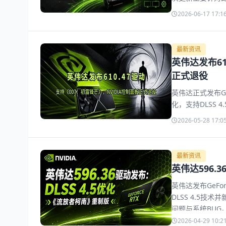
持DLSS 4.
2026-06-17 17:1
门游戏的显示异常
最新资讯
英伟达发布61
正式退役
英伟达正式发布GeFo
化，支持DLSS
暗骑士遗产》《EA 
2026-05-28 17:0
复了《如龙8》
20年的NVIDI
最新资讯
英伟达596.
英伟达发布GeFor
DLSS 4.5技术
问题与系统BU
新方法，适合新
2026-04-29 10:2