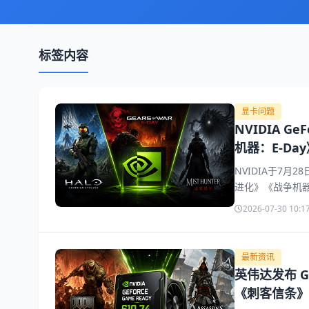
标签内容
显卡问题
NVIDIA 
机器：E-Da
NVIDIA于7月2
进化》《战争机器
了RTX 50系
2026-07-30 10:1
Dynamic Vi
读新驱动的新游
戏体验。
最新资讯
英伟达发布 Ge
《刺客信条》