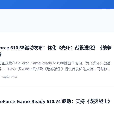
GeForce 610.88驱动发布：优化《光环：战役进化》《战争
y》
8日正式发布GeForce Game Ready 610.88版显卡驱动，为《光环：战役
：E-Day》多人Beta测试及《迷雾猎手》提供首发优化支持，同时修复
列在《光环》中的崩溃问题、《流放之路2》DX12模式间歇性卡顿、RTX
7:14
23814
brance错误作用于Wallpaper Engine等多项游戏及系统Bug。本文将详细解
适配亮点、修复内容汇总及安全更新方法，帮助玩家快速升级获得最佳游
Force Game Ready 610.74 驱动：支持《毁灭战士》