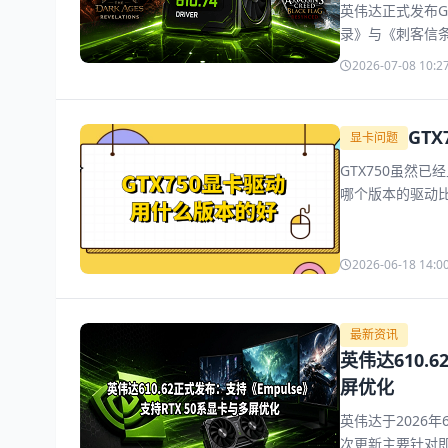
英伟达正式发布GeF
录》与《刺客信条：
突破 500 FP
2026-07-08 10:2
见问题解答。
GT
显卡问题
GTX750虽然
哪个版本的驱动
2026-06-18 14:0
最新资讯
英伟达610.
屏优化
英伟达于2026年
次更新主要针对即