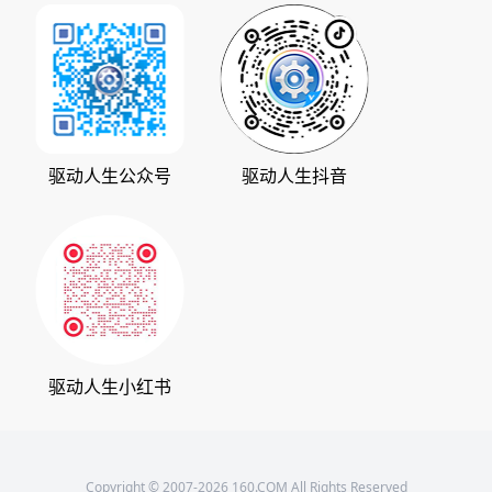
加入我们
华军软件园
数据救星
公司动态
系统之家
人生日历
发展历程
下载之家
支持中心
驱动管家
版权声明
驱动人生公众号
驱动人生抖音
驱动大师
会员中心
360软件宝库
天极下载
驱动人生小红书
Copyright © 2007-2026 160.COM All Rights Reserved