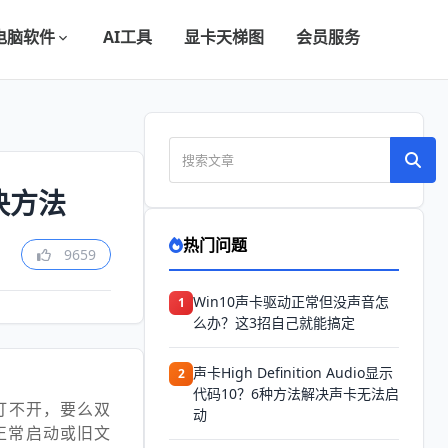
电脑软件
AI工具
显卡天梯图
会员服务
解决方法
热门问题
9659
Win10声卡驱动正常但没声音怎
1
么办？这3招自己就能搞定
声卡High Definition Audio显示
2
代码10？6种方法解决声卡无法启
ce）打不开，要么双
动
正常启动或旧文