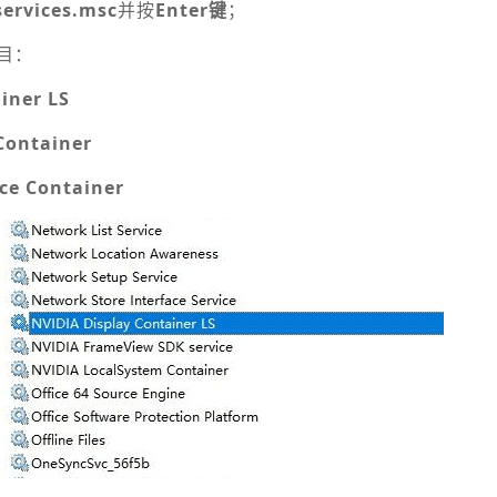
services.msc
并按
Enter键
；
目：
iner LS
Container
ce Container