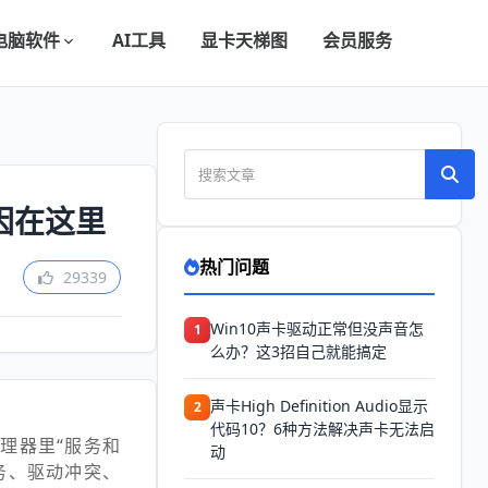
电脑软件
AI工具
显卡天梯图
会员服务
因在这里
热门问题
29339
Win10声卡驱动正常但没声音怎
1
么办？这3招自己就能搞定
声卡High Definition Audio显示
2
代码10？6种方法解决声卡无法启
理器里“服务和
动
务、驱动冲突、