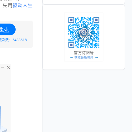
，先用
驱动人生
载
载次数：5433618