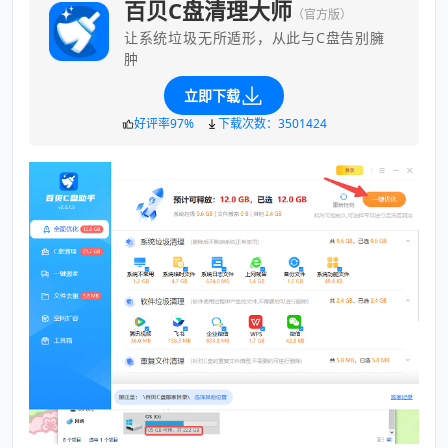
百贝C盘清理大师
（官方版）
让系统垃圾无所遁形，从此与C盘告别臃
肿
立即下载
好评率97%
下载次数：3501424